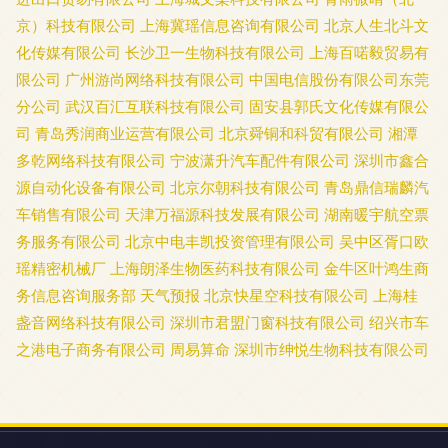
京）科技有限公司
上海冀瑶信息咨询有限公司
北京人生北斗文
化传媒有限公司
长沙卫一生物科技有限公司
上海百喏毅贸易有
限公司
广州游尚网络科技有限公司
中国电信股份有限公司东莞
分公司
武汉百汇互联科技有限公司
固安县郭氏文化传媒有限公
司
青岛秀润商业运营有限公司
北京舜铜和科贸有限公司
湘潭
多乾网络科技有限公司
宁波潇升汽车配件有限公司
深圳市鑫合
源自动化设备有限公司
北京尔朝科技有限公司
青岛鼎信瑞麟汽
车销售有限公司
天津万福源科技发展有限公司
湖南暖宇航空票
务服务有限公司
北京中电丰凯投资管理有限公司
吴中区胥口欧
瑶精密机械厂
上海朗泽生物医药科技有限公司
金牛区叶鸿生商
务信息咨询服务部
天气预报
北京快星空科技有限公司
上海桂
盏音网络科技有限公司
深圳市君盟门窗科技有限公司
绍兴市车
之港电子商务有限公司
周易算命
深圳市绅悦生物科技有限公司
地址：北京市通州区北皇木厂街1号院1号楼17层1709