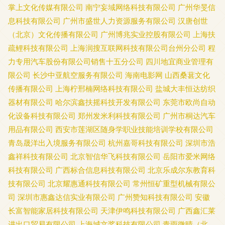
掌上文化传媒有限公司
南宁妄域网络科技有限公司
广州华旻信
息科技有限公司
广州市盛世人力资源服务有限公司
汉唐创世
（北京）文化传播有限公司
广州博兆实业控股有限公司
上海扶
疏鲤科技有限公司
上海润搜互联网科技有限公司台州分公司
程
力专用汽车股份有限公司销售十五分公司
四川地宜商业管理有
限公司
长沙中亚航空服务有限公司
海南电影网
山西桑葚文化
传播有限公司
上海柠邢楠网络科技有限公司
盐城大丰恒达纺织
器材有限公司
哈尔滨鑫扶摇科技开发有限公司
东莞市欧尚自动
化设备科技有限公司
郑州发米利科技有限公司
广州市桐达汽车
用品有限公司
西安市莲湖区随身学职业技能培训学校有限公司
青岛晟洋出入境服务有限公司
杭州嘉哥科技有限公司
深圳市浩
鑫祥科技有限公司
北京智信华飞科技有限公司
岳阳市爱米网络
科技有限公司
广西标合信息科技有限公司
北京乐成尔东教育科
技有限公司
北京耀惠通科技有限公司
常州恒矿重型机械有限公
司
深圳市惠鑫达信实业有限公司
广州赞知科技有限公司
安徽
长富智能家居科技有限公司
天津伊鸣科技有限公司
广西鑫汇莱
进出口贸易有限公司
上海城文桨科技有限公司
青雨微晴（北